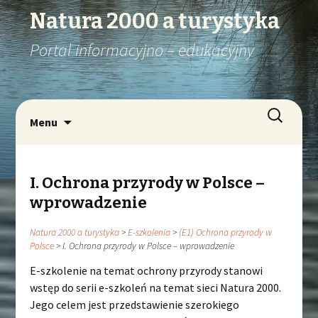
Natura 2000 a turystyka
Portal informacyjno – edukacyjny
Szukaj:
Przejdź
Menu
do
treści
I. Ochrona przyrody w Polsce –
wprowadzenie
Natura 2000 a turystyka
>
E-szkolenia
>
(E1) Ochrona przyrody w
Polsce
>
I. Ochrona przyrody w Polsce – wprowadzenie
E-szkolenie na temat ochrony przyrody stanowi
wstęp do serii e-szkoleń na temat sieci Natura 2000.
Jego celem jest przedstawienie szerokiego