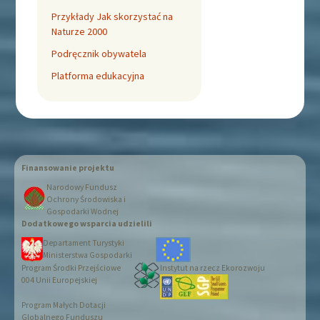
Przykłady Jak skorzystać na
Naturze 2000
Podręcznik obywatela
Platforma edukacyjna
Dumnie wspierane przez WordPress
Finansowanie projektu
Narodowy Fundusz
Ochrony Środowiska i
Gospodarki Wodnej
Dodatkowego wsparcia udzielili
Departament Turystyki
Ministerstwa Gospodarki
Program Środki Przejściowe
Instytut na rzecz Ekorozwoju
004 Unii Europejskiej
Program Małych Dotacji
Globalnego Funduszu