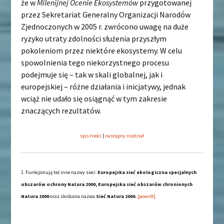
że w
Milenijnej Ocenie Ekosystemów
przygotowanej
przez Sekretariat Generalny Organizacji Narodów
Zjednoczonych w 2005 r. zwrócono uwagę na duże
ryzyko utraty zdolności służenia przyszłym
pokoleniom przez niektóre ekosystemy. W celu
spowolnienia tego niekorzystnego procesu
podejmuje się – tak w skali globalnej, jak i
europejskiej – różne działania i inicjatywy, jednak
wciąż nie udało się osiągnąć w tym zakresie
znaczących rezultatów.
spis treści
|
następny rozdział
1. Funkcjonują też inne nazwy sieci:
Europejska sieć ekologiczna specjalnych
obszarów ochrony Natura 2000
,
Europejska sieć obszarów chronionych
Natura 2000
oraz skrócona nazwa
Sieć Natura 2000.
[powrót]