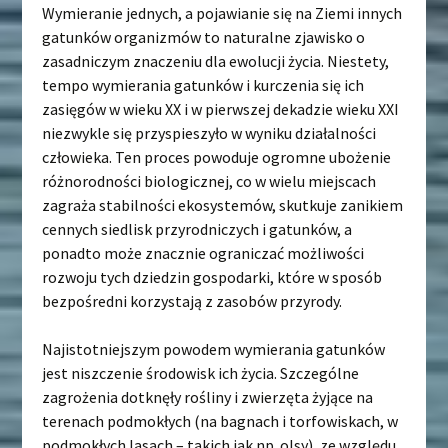
Wymieranie jednych, a pojawianie się na Ziemi innych
gatunków organizmów to naturalne zjawisko o
zasadniczym znaczeniu dla ewolucji życia. Niestety,
tempo wymierania gatunków i kurczenia się ich
zasięgów w wieku XX i w pierwszej dekadzie wieku XXI
niezwykle się przyspieszyło w wyniku działalności
człowieka. Ten proces powoduje ogromne ubożenie
różnorodności biologicznej, co w wielu miejscach
zagraża stabilności ekosystemów, skutkuje zanikiem
cennych siedlisk przyrodniczych i gatunków, a
ponadto może znacznie ograniczać możliwości
rozwoju tych dziedzin gospodarki, które w sposób
bezpośredni korzystają z zasobów przyrody.
Najistotniejszym powodem wymierania gatunków
jest niszczenie środowisk ich życia. Szczególne
zagrożenia dotknęły rośliny i zwierzęta żyjące na
terenach podmokłych (na bagnach i torfowiskach, w
podmokłych lasach – takich jak np. olsy), ze względu