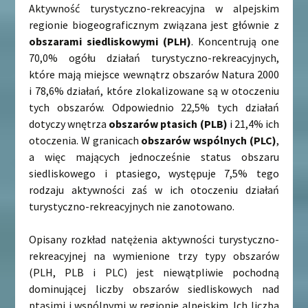
Aktywność turystyczno-rekreacyjna w alpejskim
regionie biogeograficznym związana jest głównie z
obszarami siedliskowymi (PLH)
. Koncentrują one
70,0% ogółu działań turystyczno-rekreacyjnych,
które mają miejsce wewnątrz obszarów Natura 2000
i 78,6% działań, które zlokalizowane są w otoczeniu
tych obszarów. Odpowiednio 22,5% tych działań
dotyczy wnętrza
obszarów ptasich (PLB)
i 21,4% ich
otoczenia. W granicach
obszarów wspólnych (PLC)
,
a więc mających jednocześnie status obszaru
siedliskowego i ptasiego, występuje 7,5% tego
rodzaju aktywności zaś w ich otoczeniu działań
turystyczno-rekreacyjnych nie zanotowano.
Opisany rozkład natężenia aktywności turystyczno-
rekreacyjnej na wymienione trzy typy obszarów
(PLH, PLB i PLC) jest niewątpliwie pochodną
dominującej liczby obszarów siedliskowych nad
ptasimi i wspólnymi w regionie alpejskim. Ich liczba