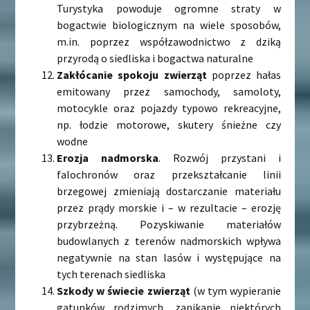
Turystyka powoduje ogromne straty w
bogactwie biologicznym na wiele sposobów,
m.in. poprzez współzawodnictwo z dziką
przyrodą o siedliska i bogactwa naturalne
Zakłócanie spokoju zwierząt
poprzez hałas
emitowany przez samochody, samoloty,
motocykle oraz pojazdy typowo rekreacyjne,
np. łodzie motorowe, skutery śnieżne czy
wodne
Erozja nadmorska
. Rozwój przystani i
falochronów oraz przekształcanie linii
brzegowej zmieniają dostarczanie materiału
przez prądy morskie i – w rezultacie – erozję
przybrzeżną. Pozyskiwanie materiałów
budowlanych z terenów nadmorskich wpływa
negatywnie na stan lasów i występujące na
tych terenach siedliska
Szkody w świecie zwierząt
(w tym wypieranie
gatunków rodzimych, zanikanie niektórych