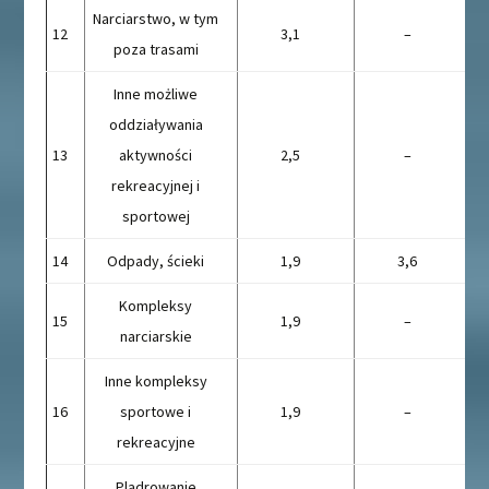
Narciarstwo, w tym
12
3,1
–
poza trasami
Inne możliwe
oddziaływania
13
aktywności
2,5
–
rekreacyjnej i
sportowej
14
Odpady, ścieki
1,9
3,6
Kompleksy
15
1,9
–
narciarskie
Inne kompleksy
16
sportowe i
1,9
–
rekreacyjne
Plądrowanie