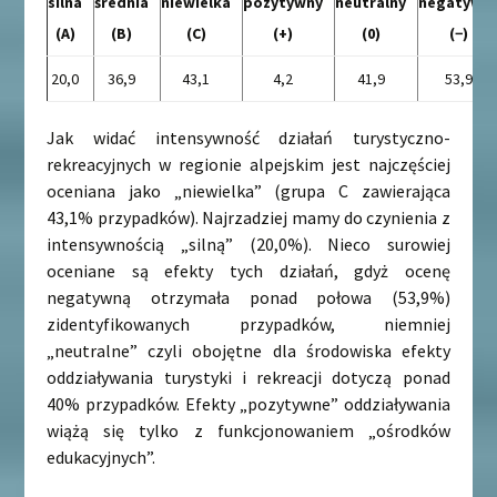
silna
średnia
niewielka
pozytywny
neutralny
negatywn
(A)
(B)
(C)
(+)
(0)
(−)
20,0
36,9
43,1
4,2
41,9
53,9
Jak widać intensywność działań turystyczno-
rekreacyjnych w regionie alpejskim jest najczęściej
oceniana jako „niewielka” (grupa C zawierająca
43,1% przypadków). Najrzadziej mamy do czynienia z
intensywnością „silną” (20,0%). Nieco surowiej
oceniane są efekty tych działań, gdyż ocenę
negatywną otrzymała ponad połowa (53,9%)
zidentyfikowanych przypadków, niemniej
„neutralne” czyli obojętne dla środowiska efekty
oddziaływania turystyki i rekreacji dotyczą ponad
40% przypadków. Efekty „pozytywne” oddziaływania
wiążą się tylko z funkcjonowaniem „ośrodków
edukacyjnych”.