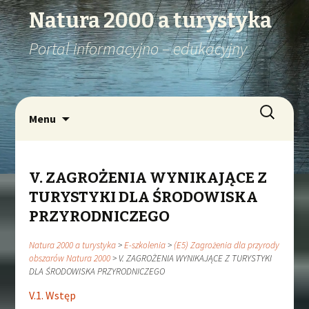
Natura 2000 a turystyka
Portal informacyjno – edukacyjny
Szukaj:
Przejdź
Menu
do
treści
V. ZAGROŻENIA WYNIKAJĄCE Z
TURYSTYKI DLA ŚRODOWISKA
PRZYRODNICZEGO
Natura 2000 a turystyka
>
E-szkolenia
>
(E5) Zagrożenia dla przyrody
obszarów Natura 2000
>
V. ZAGROŻENIA WYNIKAJĄCE Z TURYSTYKI
DLA ŚRODOWISKA PRZYRODNICZEGO
V.1. Wstęp