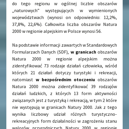
do tego regionu w ogólnej liczbie obszarów
„naturowych” występujących w wymienionych
województwach (wynosi on odpowiednio: 12,2%,
37,8%, 22,6%). Całkowita liczba obszarów Natura
2000 w regionie alpejskim w Polsce wynosi 56.
Na podstawie informacji zawartych w Standardowych
Formularzach Danych (SDF),
w granicach
obszarów
Natura 2000 w regionie alpejskim można
zidentyfikować 73 rodzaje działań człowieka, wśród
których 21 działań dotyczy turystyki i rekreacji,
natomiast
w bezpośrednim otoczeniu
obszarów
Natura 2000 można zidentyfikować 39 rodzajów
działań ludzkich, z których 13 form aktywności
związanych jest z turystyką i rekreacją, w tym 2 które
nie występują w granicach Natury 2000. Jak z tego
wynika liczbowy udział różnych turystyczno-
rekreacyjnych form działalności w zagrożeniu stanu
walorów przyrodniczych Natury 2000 w regionie