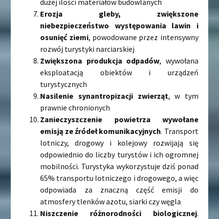
dużej ilości materiałów budowlanych
Erozja gleby, zwiększone
niebezpieczeństwo występowania lawin i
osunięć ziemi
, powodowane przez intensywny
rozwój turystyki narciarskiej
Zwiększona produkcja odpadów
, wywołana
eksploatacją obiektów i urządzeń
turystycznych
Nasilenie synantropizacji zwierząt
, w tym
prawnie chronionych
Zanieczyszczenie powietrza wywołane
emisją ze źródeł komunikacyjnych
. Transport
lotniczy, drogowy i kolejowy rozwijają się
odpowiednio do liczby turystów i ich ogromnej
mobilności. Turystyka wykorzystuje dziś ponad
65% transportu lotniczego i drogowego, a więc
odpowiada za znaczną część emisji do
atmosfery tlenków azotu, siarki czy węgla
Niszczenie różnorodności biologicznej
.