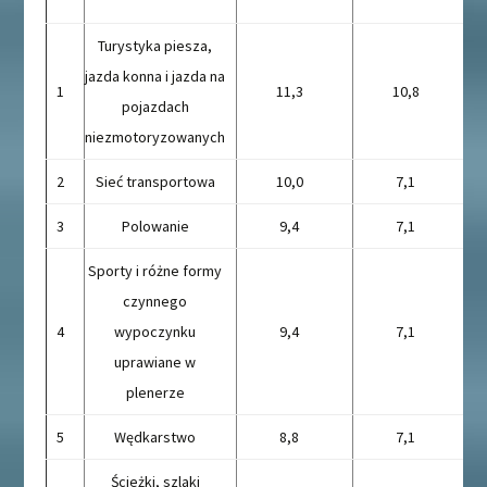
Turystyka piesza,
jazda konna i jazda na
1
11,3
10,8
pojazdach
niezmotoryzowanych
2
Sieć transportowa
10,0
7,1
3
Polowanie
9,4
7,1
Sporty i różne formy
czynnego
4
wypoczynku
9,4
7,1
uprawiane w
plenerze
5
Wędkarstwo
8,8
7,1
Ścieżki, szlaki