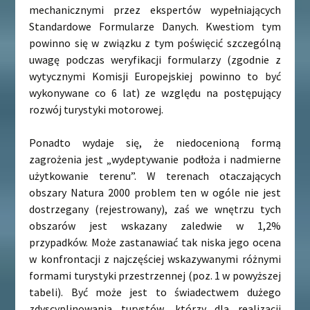
mechanicznymi przez ekspertów wypełniających
Standardowe Formularze Danych. Kwestiom tym
powinno się w związku z tym poświęcić szczególną
uwagę podczas weryfikacji formularzy (zgodnie z
wytycznymi Komisji Europejskiej powinno to być
wykonywane co 6 lat) ze względu na postępujący
rozwój turystyki motorowej.
Ponadto wydaje się, że niedocenioną formą
zagrożenia jest „wydeptywanie podłoża i nadmierne
użytkowanie terenu”. W terenach otaczających
obszary Natura 2000 problem ten w ogóle nie jest
dostrzegany (rejestrowany), zaś we wnętrzu tych
obszarów jest wskazany zaledwie w 1,2%
przypadków. Może zastanawiać tak niska jego ocena
w konfrontacji z najczęściej wskazywanymi różnymi
formami turystyki przestrzennej (poz. 1 w powyższej
tabeli). Być może jest to świadectwem dużego
zdyscyplinowania turystów, którzy dla realizacji