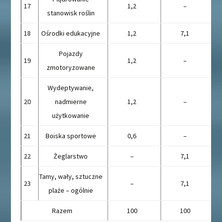
17
1,2
–
stanowisk roślin
18
Ośrodki edukacyjne
1,2
7,1
Pojazdy
19
1,2
–
zmotoryzowane
Wydeptywanie,
20
nadmierne
1,2
–
użytkowanie
21
Boiska sportowe
0,6
–
22
Żeglarstwo
–
7,1
Tamy, wały, sztuczne
23
–
7,1
plaże – ogólnie
Razem
100
100